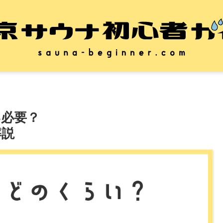
い必要？
解説