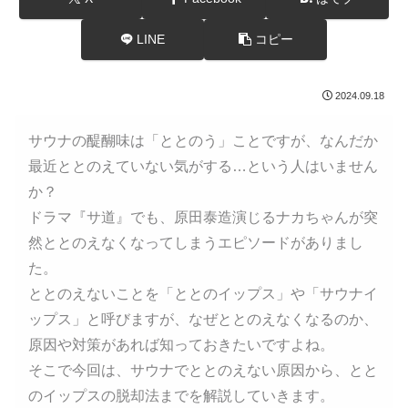
LINE
コピー
2024.09.18
サウナの醍醐味は「ととのう」ことですが、なんだか
最近ととのえていない気がする…という人はいません
か？
ドラマ『サ道』でも、原田泰造演じるナカちゃんが突
然ととのえなくなってしまうエピソードがありまし
た。
ととのえないことを「ととのイップス」や「サウナイ
ップス」と呼びますが、なぜととのえなくなるのか、
原因や対策があれば知っておきたいですよね。
そこで今回は、サウナでととのえない原因から、とと
のイップスの脱却法までを解説していきます。