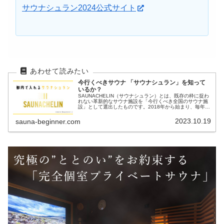
サウナシュラン2024公式サイト
今行くべきサウナ
「サウナシュラン」を知って
いるか？
SAUNACHELIN（サウナシュラン）とは、既存の枠に捉わ
れない革新的なサウナ施設を「今行くべき全国のサウナ施
設」として選出したものです。2018年から始まり、毎年
11月11日に発表されます。 「既存の枠にとらわれない、
新たな価値を導き出...
2023.10.19
sauna-beginner.com