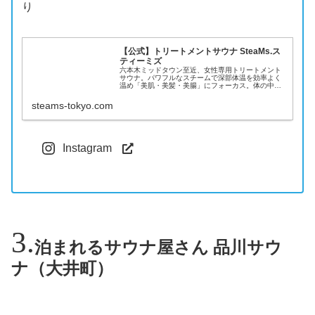
り
【公式】トリートメントサウナ SteaMs.ス
ティーミズ
六本木ミッドタウン至近、女性専用トリートメント
サウナ。パワフルなスチームで深部体温を効率よく
温め「美肌・美髪・美腸」にフォーカス。体の中か
ら整える、美しくなるための美容サウナです。
steams-tokyo.com
Instagram
泊まれるサウナ屋さん 品川サウ
ナ（大井町）