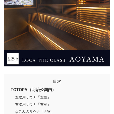
目次
TOTOPA（明治公園内）
左脳用サウナ「左室」
右脳用サウナ「右室」
なごみのサウナ「ナ室」