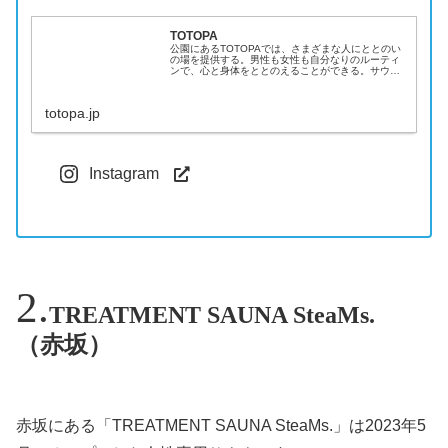
TOTOPA
公園にあるTOTOPAでは、さまざまな人にととのい
の場を提供する。男性も女性も自分なりのルーティ
ンで、心と身体をととのえることができる。サウナ
や蒸し湯で自己に没入するも良し、ラウンジで友達
と交流するも良し、運動後に湯船でリフレッシュす
るも良...
totopa.jp
Instagram
TREATMENT SAUNA SteaMs.
（赤坂）
赤坂にある「TREATMENT SAUNA SteaMs.」は2023年5