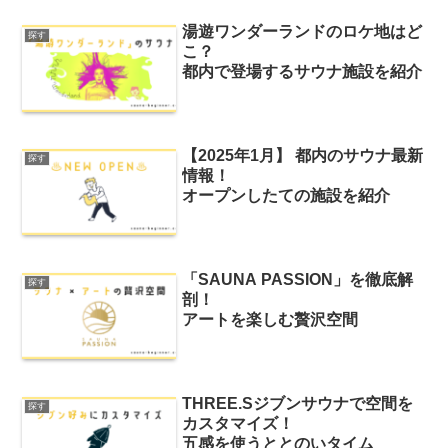
湯遊ワンダーランドのロケ地はど
探す
こ？
都内で登場するサウナ施設を紹介
【2025年1月】 都内のサウナ最新
探す
情報！
オープンしたての施設を紹介
「SAUNA PASSION」を徹底解
探す
剖！
アートを楽しむ贅沢空間
THREE.Sジブンサウナで空間を
探す
カスタマイズ！
五感を使うととのいタイム