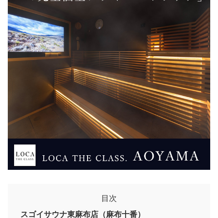
目次
スゴイサウナ東麻布店（麻布十番）